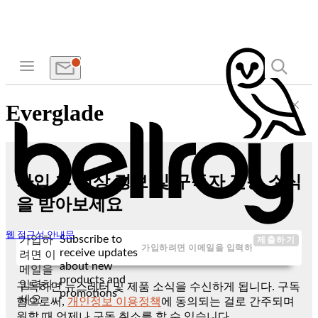
Everglade
가입 후 신상 정보 및 구독자 전용 소식
을 받아보세요
웹 접근성 안내문
Subscribe to
가입하
제출하기
receive updates
려면 이
about new
메일을
products and
입력하
구독하면 뉴스레터 및 제품 소식을 수신하게 됩니다. 구독
promotions
세요
함으로써,
개인정보 이용정책
에 동의되는 걸로 간주되며
원할 때 언제나 구독 취소를 할 수 있습니다.