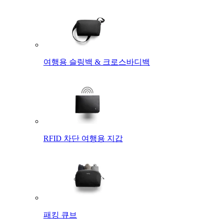
여행용 슬링백 & 크로스바디백
RFID 차단 여행용 지갑
패킹 큐브