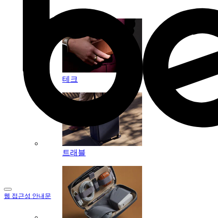
컬렉션
테크
트래블
웹 접근성 안내문