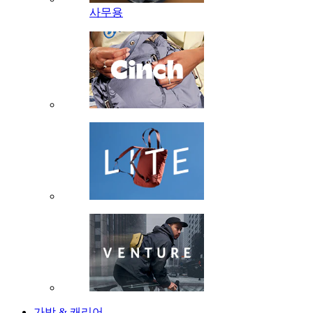
사무용
가방 & 캐리어