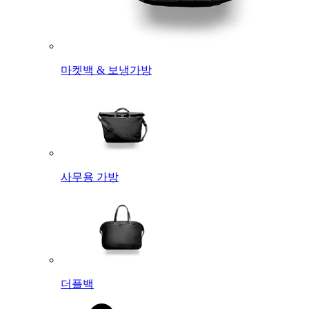
마켓백 & 보냉가방
사무용 가방
더플백