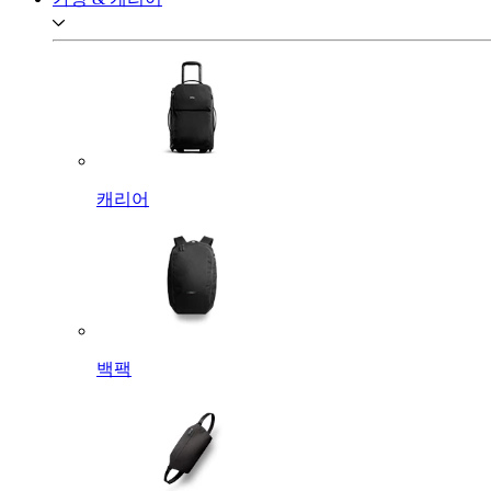
캐리어
백팩