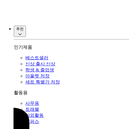
추천
인기제품
베스트셀러
신상 출시
신상
학생 & 졸업생
아울렛
저장
세트 특별가
저장
활동용
사무용
트래블
야외활동
캠퍼스