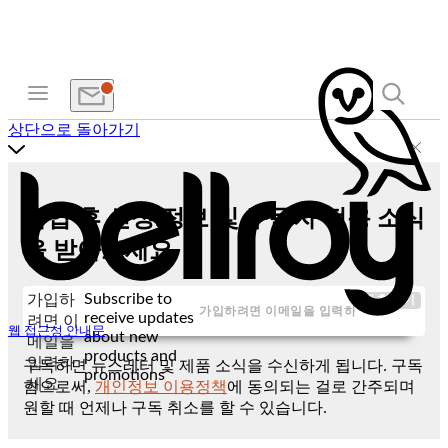
상단으로 돌아가기
가입 후 신상 정보 및 구독자 전용 소식
을 받아보세요
Subscribe to
가입하
제출하기
receive updates
려면 이
웹 접근성 안내문
about new
메일을
products and
입력하
구독하면 뉴스레터 및 제품 소식을 수신하게 됩니다. 구독
promotions
세요
함으로써,
개인정보 이용정책
에 동의되는 걸로 간주되며
원할 때 언제나 구독 취소를 할 수 있습니다.