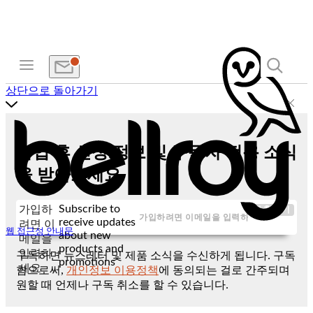
상단으로 돌아가기
가입 후 신상 정보 및 구독자 전용 소식
을 받아보세요
Subscribe to
가입하
제출하기
receive updates
려면 이
웹 접근성 안내문
about new
메일을
products and
입력하
구독하면 뉴스레터 및 제품 소식을 수신하게 됩니다. 구독
promotions
세요
함으로써,
개인정보 이용정책
에 동의되는 걸로 간주되며
원할 때 언제나 구독 취소를 할 수 있습니다.