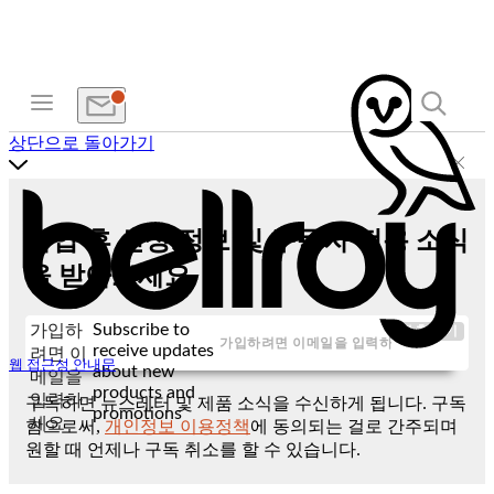
상단으로 돌아가기
가입 후 신상 정보 및 구독자 전용 소식
을 받아보세요
Subscribe to
가입하
제출하기
receive updates
려면 이
웹 접근성 안내문
about new
메일을
products and
입력하
구독하면 뉴스레터 및 제품 소식을 수신하게 됩니다. 구독
promotions
세요
함으로써,
개인정보 이용정책
에 동의되는 걸로 간주되며
원할 때 언제나 구독 취소를 할 수 있습니다.