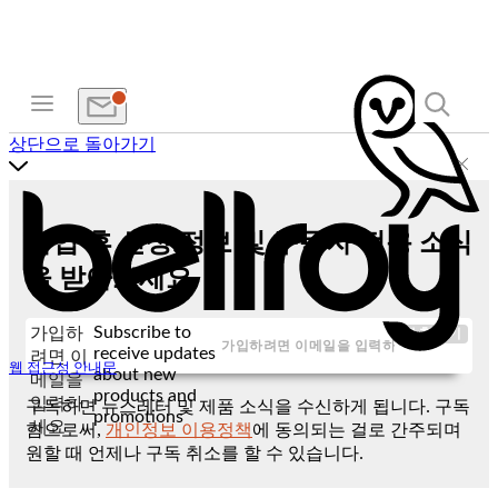
상단으로 돌아가기
가입 후 신상 정보 및 구독자 전용 소식
을 받아보세요
Subscribe to
가입하
제출하기
receive updates
려면 이
웹 접근성 안내문
about new
메일을
products and
입력하
구독하면 뉴스레터 및 제품 소식을 수신하게 됩니다. 구독
promotions
세요
함으로써,
개인정보 이용정책
에 동의되는 걸로 간주되며
원할 때 언제나 구독 취소를 할 수 있습니다.