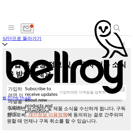
상단으로 돌아가기
가입 후 신상 정보 및 구독자 전용 소식
을 받아보세요
Subscribe to
가입하
제출하기
receive updates
려면 이
웹 접근성 안내문
about new
메일을
products and
입력하
구독하면 뉴스레터 및 제품 소식을 수신하게 됩니다. 구독
promotions
세요
함으로써,
개인정보 이용정책
에 동의되는 걸로 간주되며
원할 때 언제나 구독 취소를 할 수 있습니다.