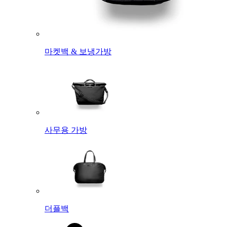
마켓백 & 보냉가방
사무용 가방
더플백