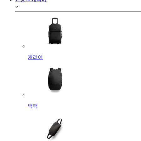
캐리어
백팩