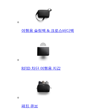
여행용 슬링백 & 크로스바디백
RFID 차단 여행용 지갑
패킹 큐브