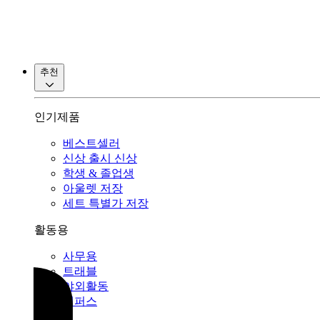
추천
인기제품
베스트셀러
신상 출시
신상
학생 & 졸업생
아울렛
저장
세트 특별가
저장
활동용
사무용
트래블
야외활동
캠퍼스