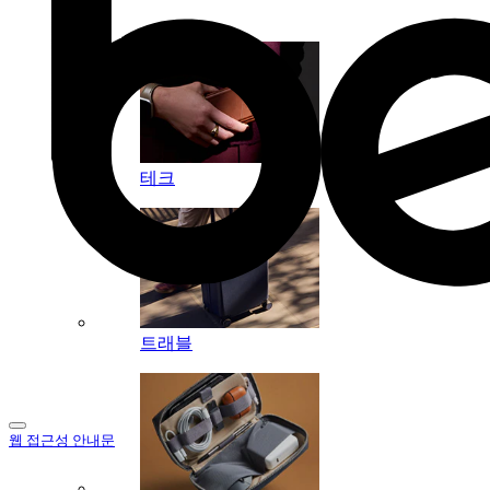
컬렉션
테크
트래블
웹 접근성 안내문