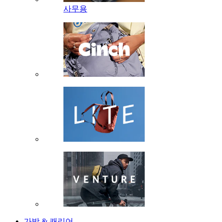
사무용
가방 & 캐리어