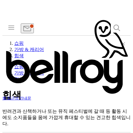
쇼핑
가방 & 캐리어
힙색
쇼핑
가방 & 캐리어
힙색
힙색
웹 접근성 안내문
반려견과 산책하거나 또는 뮤직 페스티벌에 갈 때 등 활동 시
에도 소지품들을 몸에 가깝게 휴대할 수 있는 견고한 힙색입니
다.